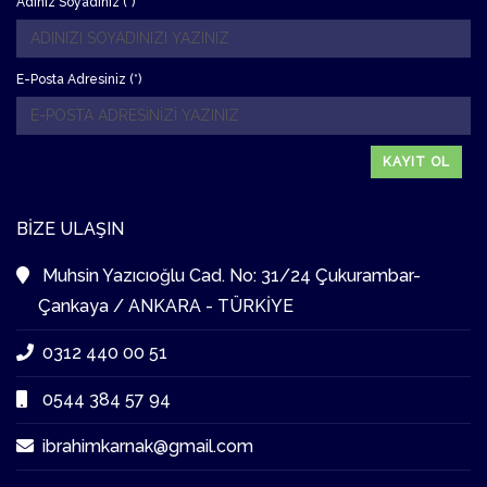
Adınız Soyadınız (*)
E-Posta Adresiniz (*)
KAYIT OL
BIZE ULAŞIN
Muhsin Yazıcıoğlu Cad. No: 31/24 Çukurambar-
Çankaya / ANKARA - TÜRKİYE
0312 440 00 51
0544 384 57 94
ibrahimkarnak@gmail.com